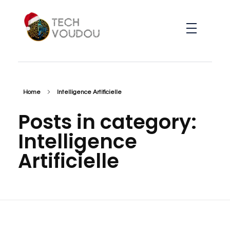
TechVoudou
Agence Web Marketing pour startup
Home
Intelligence Artificielle
Posts in category:
Intelligence
Artificielle