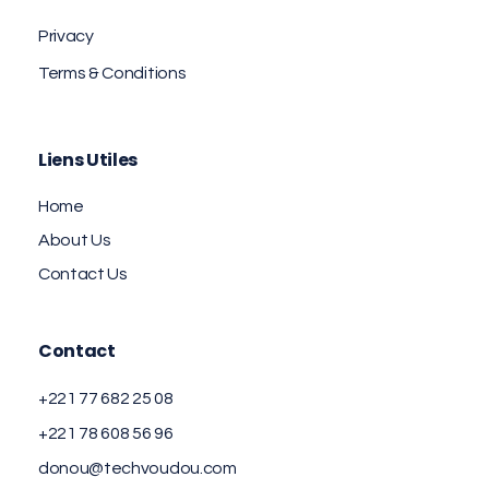
Privacy
Terms & Conditions
Liens Utiles
Home
About Us
Contact Us
Contact
+221 77 682 25 08
+221 78 608 56 96
donou@techvoudou.com