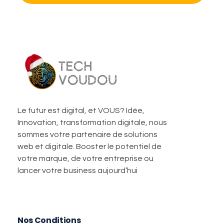
TechVoudou
Agence Web Marketing pour startup
Le futur est digital, et VOUS? Idée,
Innovation, transformation digitale, nous
sommes votre partenaire de solutions
web et digitale. Booster le potentiel de
votre marque, de votre entreprise ou
lancer votre business aujourd’hui
Nos Conditions