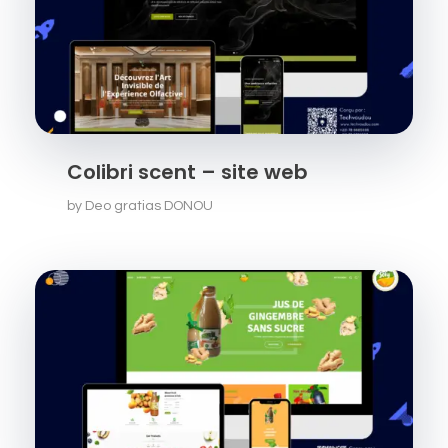
Colibri scent – site web
by
Deo gratias DONOU