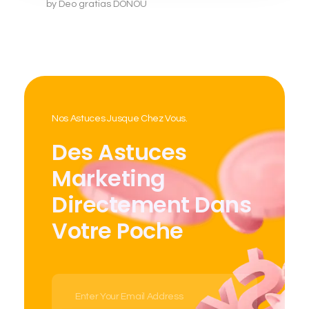
by
Deo gratias DONOU
Nos Astuces Jusque Chez Vous.
Des Astuces
Marketing
Directement Dans
Votre Poche