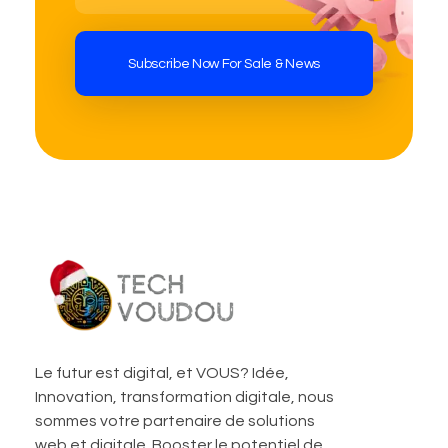
TechVoudou
Agence Web Marketing pour startup
Le futur est digital, et VOUS? Idée,
Innovation, transformation digitale, nous
sommes votre partenaire de solutions
web et digitale. Booster le potentiel de