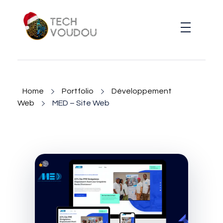
TechVoudou
Agence Web Marketing pour startup
Home
Portfolio
Développement
Web
MED – Site Web