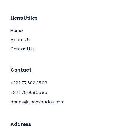
Liens Utiles
Home
About Us
Contact Us
Contact
+221 77 682 25 08
+221 78 608 56 96
donou@techvoudou.com
Address