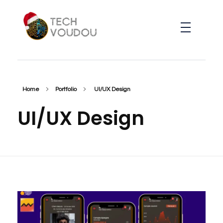
TechVoudou
Agence Web Marketing pour startup
Home
Portfolio
UI/UX Design
UI/UX Design