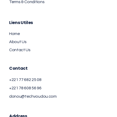
Terms & Conditions
Liens Utiles
Home
About Us
Contact Us
Contact
+221 77 682 25 08
+221 78 608 56 96
donou@techvoudou.com
Address