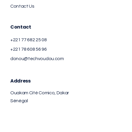
Contact Us
Contact
+221 77 682 25 08
+221 78 608 56 96
donou@techvoudou.com
Address
Ouakam Cité Comico, Dakar
Sénégal