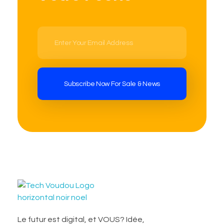
TechVoudou
Agence Web Marketing pour startup
Le futur est digital, et VOUS? Idée,