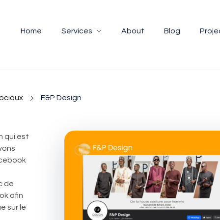
Home
Services
About
Blog
Proje
ociaux
F&P Design
 qui est
vons
Facebook
e
c de
ok afin
e sur le