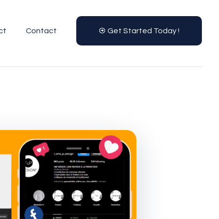
ct
Contact
Get Started Today !