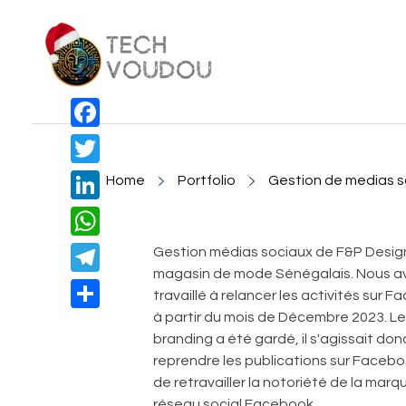
TechVoudou
Agence Web Marketing pour startup
Facebook
Twitter
Home
Portfolio
Gestion de medias s
LinkedIn
WhatsApp
Gestion médias sociaux de F&P Design
magasin de mode Sénégalais. Nous a
Telegram
travaillé à relancer les activités sur 
à partir du mois de Décembre 2023. L
Share
branding a été gardé, il s'agissait don
reprendre les publications sur Facebo
de retravailler la notoriété de la marqu
réseau social Facebook