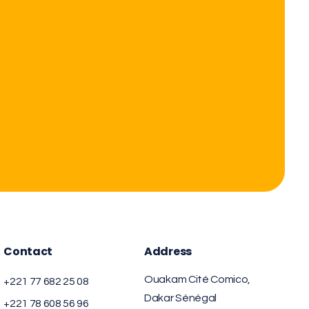
Contact
Address
Ouakam Cité Comico,
+221 77 682 25 08
Dakar Sénégal
+221 78 608 56 96