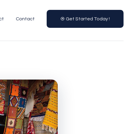
ct
Contact
Get Started Today !