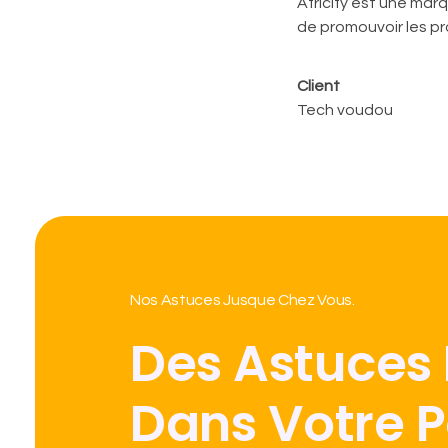
Africify est une ma
de promouvoir les pr
Client
Tech voudou
Nos Astuces Jusque Chez Vous.
Des Astuces
Dans Votre 